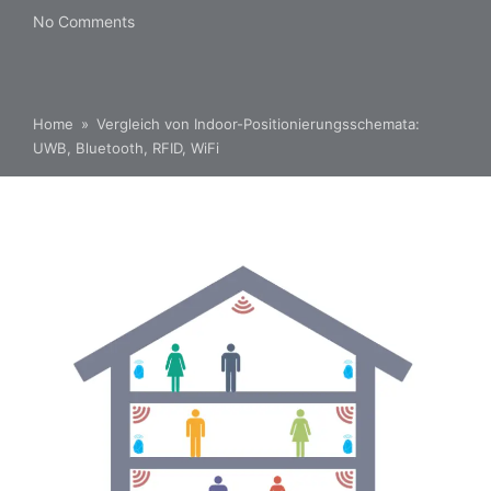
No Comments
Home
»
Vergleich von Indoor-Positionierungsschemata:
UWB, Bluetooth, RFID, WiFi