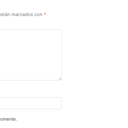
 están marcados con
*
comente.