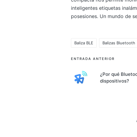
inteligentes etiquetas inalá
posesiones. Un mundo de seg
Baliza BLE
Balizas Bluetooth
Etiquetas:
Navegación
ENTRADA ANTERIOR
de
¿Por qué Blueto
dispositivos?
entradas