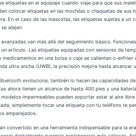
ue etiquetas en el equipaje cuando viaje para que sus male
en colocar etiquetas en las mochilas o chaquetas de sus hi
a. En el caso de las mascotas, las etiquetas sujetas a un c
 se alejan.
 avanzadas van más allá del seguimiento básico. Funciones
da un artículo. Las etiquetas equipadas con sensores de te
 o medicamentos en una bolsa o caja se calientan o enfrían
da ultra ancha (UWB), la precisión mejora hasta alcanzar u
Bluetooth evoluciona, también lo hacen las capacidades de 
tas ahora tienen un alcance de hasta 400 pies y una bater
 modelos impermeables pueden soportar estar al aire libre 
ada, simplemente tocar una etiqueta con tu teléfono te pe
vos emparejados.
han convertido en una herramienta indispensable para la e
rear digitalmente nuestras pertenencias más valiosas. As