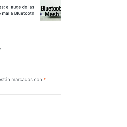
s: el auge de las
e malla Bluetooth
?
 están marcados con
*