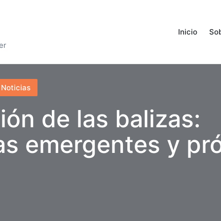
Inicio
Sob
er
Noticias
ión de las balizas:
as emergentes y pr