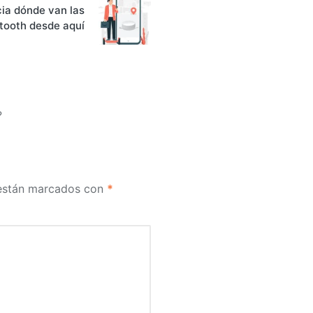
cia dónde van las
etooth desde aquí
?
 están marcados con
*