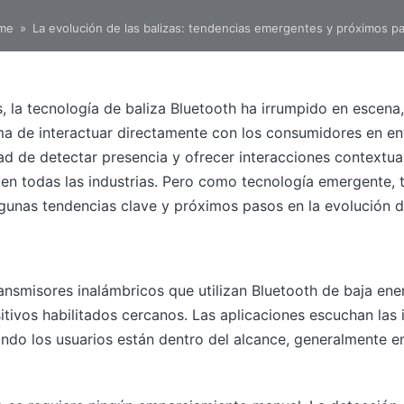
me
»
La evolución de las balizas: tendencias emergentes y próximos p
, la tecnología de baliza Bluetooth ha irrumpido en escena
ma de interactuar directamente con los consumidores en e
ad de detectar presencia y ofrecer interacciones contextual
en todas las industrias. Pero como tecnología emergente,
gunas tendencias clave y próximos pasos en la evolución de
nsmisores inalámbricos que utilizan Bluetooth de baja ener
tivos habilitados cercanos. Las aplicaciones escuchan las i
ndo los usuarios están dentro del alcance, generalmente e