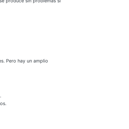
 se produce sin problemas si
es. Pero hay un amplio
.
os.