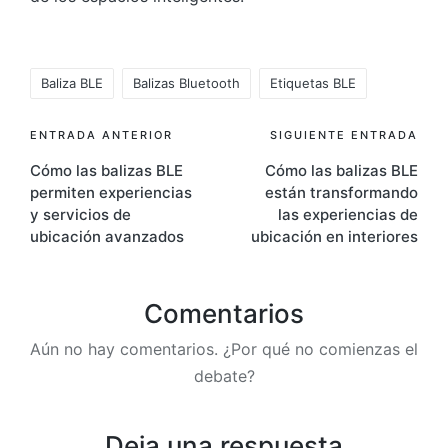
Etiquetas:
Baliza BLE
Balizas Bluetooth
Etiquetas BLE
Navegación
ENTRADA ANTERIOR
SIGUIENTE ENTRADA
Cómo las balizas BLE
Cómo las balizas BLE
de
permiten experiencias
están transformando
entradas
y servicios de
las experiencias de
ubicación avanzados
ubicación en interiores
Comentarios
Aún no hay comentarios. ¿Por qué no comienzas el
debate?
Deja una respuesta