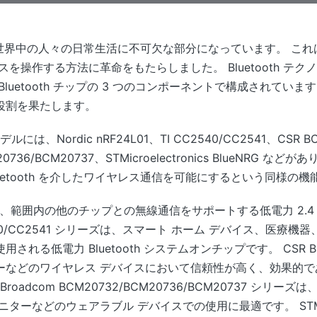
ジーは、世界中の人々の日常生活に不可欠な部分になっています。 
を操作する方法に革命をもたらしました。 Bluetooth テ
uetooth チップの 3 つのコンポーネントで構成されています。 
役割を果たします。
ルには、Nordic nRF24L01、TI CC2540/CC2541、CSR BC4
M20736/BCM20737、STMicroelectronics BlueNR
uetooth を介したワイヤレス通信を可能にするという同様の
シリーズは、範囲内の他のチップとの無線通信をサポートする低電力 2.4
2540/CC2541 シリーズは、スマート ホーム デバイス、医療
る低電力 Bluetooth システムオンチップです。 CSR BC41
ーなどのワイヤレス デバイスにおいて信頼性が高く、効果的で
。 Broadcom BCM20732/BCM20736/BCM20737 
などのウェアラブル デバイスでの使用に最適です。 STMicroele