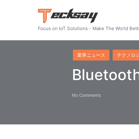
Focus on IoT Solutions - Make The World Bett
Posted
業界ニュース
テクノロ
in
Blueto
No Comments