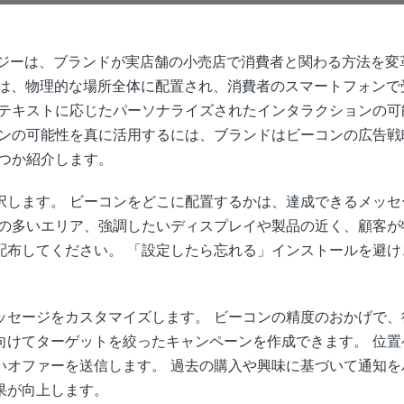
テクノロジーは、ブランドが実店舗の小売店で消費者と関わる方法を
ビーコン) は、物理的な場所全体に配置され、消費者のスマートフォ
ンテキストに応じたパーソナライズされたインタラクションの可
コンの可能性を真に活用するには、ブランドはビーコンの広告戦
くつか紹介します。
択します。 ビーコンをどこに配置するかは、達成できるメッセ
量の多いエリア、強調したいディスプレイや製品の近く、顧客が
配布してください。 「設定したら忘れる」インストールを避け
ッセージをカスタマイズします。 ビーコンの精度のおかげで、
向けてターゲットを絞ったキャンペーンを作成できます。 位置
いオファーを送信します。 過去の購入や興味に基づいて通知を
果が向上します。