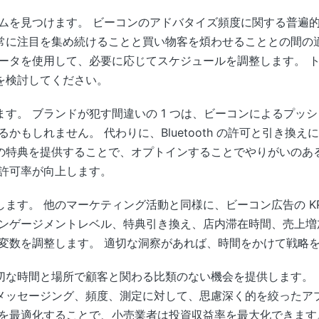
ムを見つけます。 ビーコンのアドバタイズ頻度に関する普遍的
常に注目を集め続けることと買い物客を煩わせることとの間の
データを使用して、必要に応じてスケジュールを調整します。 
を検討してください。
す。 ブランドが犯す間違いの 1 つは、ビーコンによるプッ
かもしれません。 代わりに、Bluetooth の許可と引き換
の特典を提供することで、オプトインすることでやりがいのある
、許可率が向上します。
ます。 他のマーケティング活動と同様に、ビーコン広告の KP
エンゲージメントレベル、特典引き換え、店内滞在時間、売上増
して変数を調整します。 適切な洞察があれば、時間をかけて戦略
切な時間と場所で顧客と関わる比類のない機会を提供します。 
メッセージング、頻度、測定に対して、思慮深く的を絞ったア
略を最適化することで、小売業者は投資収益率を最大化できます