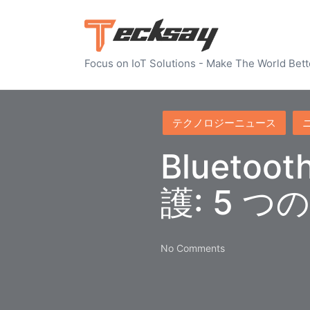
Focus on IoT Solutions - Make The World Bett
Posted
テクノロジーニュース
in
Bluet
護: 5 
No Comments