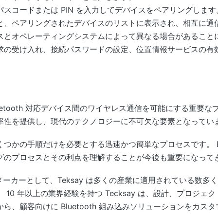
スコードまたは PIN を入力してデバイスをペアリングします
と、ペアリングされたデバイスのリストに表示され、相互に通
スとオペレーティングシステムによって異なる場合があることに
求の受け入れ、接続パスワードの設定、位置情報サービスの有
、Bluetooth 対応デバイス間のワイヤレス通信を可能にする重
率性を提供し、現代のテクノロジーに不可欠な要素となってい
つかの手順だけを必要とする迅速かつ簡単なプロセスです。 Blu
グのプロセスとその利点を理解することが今後も重要になって
門メーカーとして、Teksay は多くの産業に適用されている数多くの 
10 年以上の業界経験を持つ Tecksay は、設計、プロジ
、顧客向けに Bluetooth 組み込みソリューションをカス