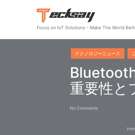
Focus on IoT Solutions - Make The World Bett
Posted
テクノロジーニュース
in
Blueto
重要性と
No Comments
Ho