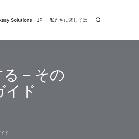
ksay Solutions – JP
私たちに関しては
る – その
ガイド
ガイド