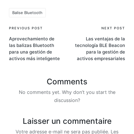
Tags:
Balise Bluetooth
Post
PREVIOUS POST
NEXT POST
Aprovechamiento de
Las ventajas de la
navigation
las balizas Bluetooth
tecnología BLE Beacon
para una gestión de
para la gestión de
activos más inteligente
activos empresariales
Comments
No comments yet. Why don’t you start the
discussion?
Laisser un commentaire
Votre adresse e-mail ne sera pas publiée.
Les