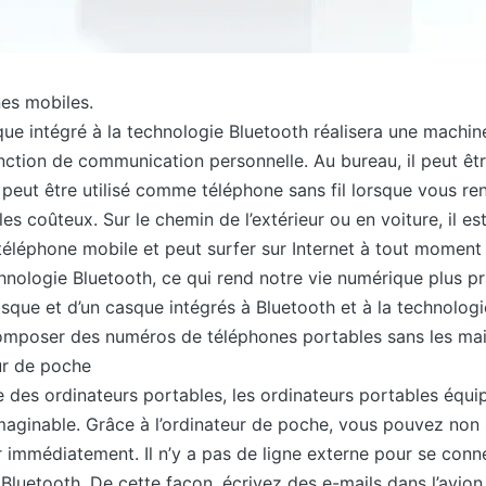
nes mobiles.
e intégré à la technologie Bluetooth réalisera une machine 
onction de communication personnelle. Au bureau, il peut ê
t peut être utilisé comme téléphone sans fil lorsque vous r
es coûteux. Sur le chemin de l’extérieur ou en voiture, il e
léphone mobile et peut surfer sur Internet à tout moment e
hnologie Bluetooth, ce qui rend notre vie numérique plus pr
sque et d’un casque intégrés à Bluetooth et à la technolog
mposer des numéros de téléphones portables sans les mai
ur de poche
e des ordinateurs portables, les ordinateurs portables équ
maginable. Grâce à l’ordinateur de poche, vous pouvez non 
r immédiatement. Il n’y a pas de ligne externe pour se conne
 Bluetooth. De cette façon, écrivez des e-mails dans l’avio