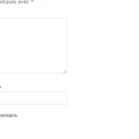
indiqués avec
*
b
entaire.