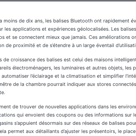
y a moins de dix ans, les balises Bluetooth ont rapidement é
ur les applications et expériences géolocalisées. Les balises
ps et se connectent mieux que jamais. Ces améliorations ont
n de proximité et de s’étendre à un large éventail d’utilisat
 de croissance des balises est celui des maisons intelligen
reils électroménagers, les luminaires et autres objets, les 
, automatiser l’éclairage et la climatisation et simplifier l’in
enêtre de la chambre pourrait indiquer aux stores connecté
te.
ment de trouver de nouvelles applications dans les environ
ications qui envoient des coupons ou des informations sur l
asins s’appuient désormais sur des réseaux de balises pour
Cela permet aux détaillants d’ajuster les présentoirs, le plac