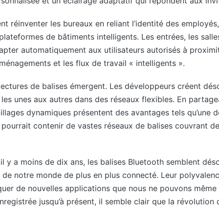
onnalisée et un éclairage adaptatif qui répondent aux invi
t réinventer les bureaux en reliant l’identité des employés,
ateformes de bâtiments intelligents. Les entrées, les salle
pter automatiquement aux utilisateurs autorisés à proximité
énagements et les flux de travail « intelligents ».
itectures de balises émergent. Les développeurs créent dés
 les unes aux autres dans des réseaux flexibles. En partag
llages dynamiques présentent des avantages tels qu’une d
 pourrait contenir de vastes réseaux de balises couvrant des 
l y a moins de dix ans, les balises Bluetooth semblent dés
 de notre monde de plus en plus connecté. Leur polyvalence
uer de nouvelles applications que nous ne pouvons même p
nregistrée jusqu’à présent, il semble clair que la révolution 