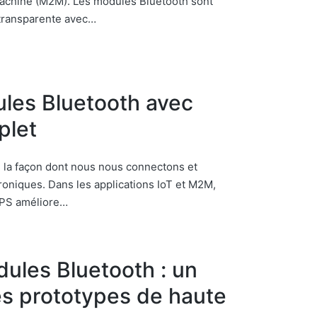
 machine (M2M). Les modules Bluetooth sont
transparente avec…
ules Bluetooth avec
plet
é la façon dont nous nous connectons et
oniques. Dans les applications IoT et M2M,
GPS améliore…
ules Bluetooth : un
es prototypes de haute