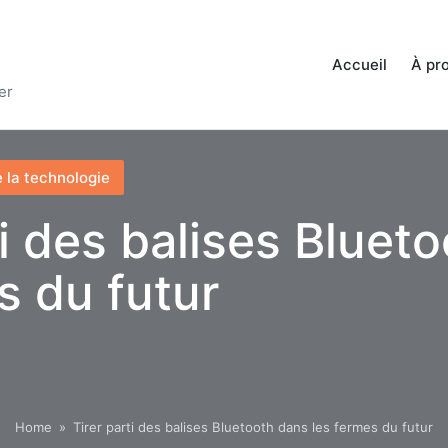
Accueil
À pr
er
 la technologie
ti des balises Bluet
s du futur
Home
»
Tirer parti des balises Bluetooth dans les fermes du futur